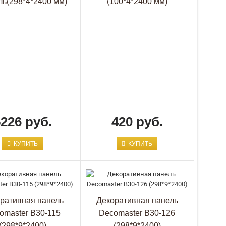
ь(298*4*2400 мм)
(100*4*2400 мм)
Длина, мм:
3000
Глубина, мм:
13
Тип:
Панель декоративная
Страна:
Россия
Производитель:
DECOR-DIZAYN
Материал:
Дюрополимер
Цвет:
Окрашенная
Назначение декора:
Стеновая
Артикул:
dd_916-65SH
5226 руб.
Высота, мм:
240
420 руб.
Длина, мм:
3000
Глубина, мм:
13
КУПИТЬ
КУПИТЬ
Тип:
Панель декоративная
Страна:
Россия
Производитель:
DECOR-DIZAYN
Материал:
Дюрополимер
ративная панель
Декоративная панель
omaster B30-115
Decomaster B30-126
Цвет:
Окрашенная
Назначение декора:
Стеновая
(298*9*2400)
(298*9*2400)