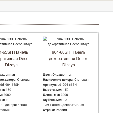
Цвет:
Окрашенная
Назначение декора:
Стеновая
Артикул:
dd_904-63SH
4-65SH Панель
904-66SH Панель
Высота, мм:
150
оративная Decor-
декоративная Decor-
Длина, мм:
3000
Dizayn
Dizayn
Глубина, мм:
10
Тип:
Панель декоративная
рашенная
Цвет:
Окрашенная
Страна:
Россия
ие декора:
Стеновая
Назначение декора:
Стеновая
Производитель:
DECOR-DIZAYN
dd_904-65SH
Артикул:
dd_904-66SH
Материал:
Дюрополимер
мм:
150
Высота, мм:
150
м:
3000
Длина, мм:
3000
 мм:
10
Глубина, мм:
10
Цвет:
Окрашенная
ль декоративная
Тип:
Панель декоративная
Назначение декора:
Стеновая
Россия
Страна:
Россия