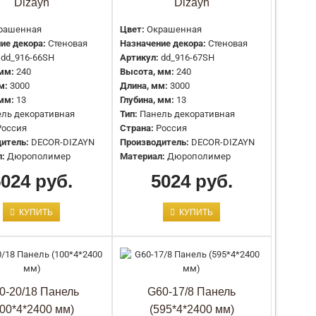
Dizayn
Dizayn
рашенная
Цвет:
Окрашенная
ие декора:
Стеновая
Назначение декора:
Стеновая
Цвет:
Окрашенная
-
dd_916-66SH
Артикул:
dd_916-67SH
Назначение декора:
Стеновая
мм:
240
Высота, мм:
240
Артикул:
dd_904-69
м:
3000
Длина, мм:
3000
Высота, мм:
150
 мм:
13
Глубина, мм:
13
Длина, мм:
3000
ль декоративная
Тип:
Панель декоративная
Глубина, мм:
10
Россия
Страна:
Россия
Тип:
Панель декоративная
итель:
DECOR-DIZAYN
Производитель:
DECOR-DIZAYN
Страна:
Россия
л:
Дюрополимер
Материал:
Дюрополимер
Производитель:
DECOR-DIZAYN
5024 руб.
Материал:
Дюрополимер
5024 руб.
КУПИТЬ
КУПИТЬ
Цвет:
Окрашенная
-
Назначение декора:
Стеновая
Артикул:
dd_904-70
Высота, мм:
150
Длина, мм:
3000
0-20/18 Панель
G60-17/8 Панель
Глубина, мм:
10
100*4*2400 мм)
(595*4*2400 мм)
Тип:
Панель декоративная