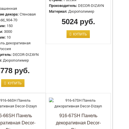
Цвет:
Окрашенная
Производитель:
DECOR-DIZAYN
рашенная
Назначение декора:
Стеновая
Материал:
Дюрополимер
ие декора:
Стеновая
Артикул:
dd_904-66SH
5024 руб.
dd_904-70
Высота, мм:
150
мм:
150
Длина, мм:
3000
м:
3000
Глубина, мм:
10
КУПИТЬ
 мм:
10
Тип:
Панель декоративная
ль декоративная
Страна:
Россия
Россия
Производитель:
DECOR-DIZAYN
итель:
DECOR-DIZAYN
Материал:
Дюрополимер
л:
Дюрополимер
2778 руб.
Цвет:
Окрашенная
Назначение декора:
Стеновая
КУПИТЬ
Артикул:
dd_904-67SH
Высота, мм:
150
Длина, мм:
3000
Глубина, мм:
10
Тип:
Панель декоративная
6-66SH Панель
916-67SH Панель
Страна:
Россия
оративная Decor-
декоративная Decor-
Производитель:
DECOR-DIZAYN
Материал:
Дюрополимер