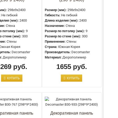
Артикул:
dd_916-66SH
Высота, мм:
240
мм):
298x9x2400
Размер (мм):
298x9x2400
Длина, мм:
3000
:
Не гибкий
Гибкость:
Не гибкий
Глубина, мм:
13
делия (мм):
2400
Длина изделия (мм):
2400
Тип:
Панель декоративная
ие:
Стена
Назначение:
Стена
Страна:
Россия
о потолку (мм):
9
Размер по потолку (мм):
9
Производитель:
DECOR-DIZAYN
о стене (мм):
300
Размер по стене (мм):
300
Материал:
Дюрополимер
ние:
Стены
Применение:
Стены
Южная Корея
Страна:
Южная Корея
итель:
Decomaster
Производитель:
Decomaster
л:
Дюрополимер
Материал:
Дюрополимер
Цвет:
Окрашенная
3269 руб.
Назначение декора:
Стеновая
1655 руб.
Артикул:
dd_916-67SH
Высота, мм:
240
КУПИТЬ
КУПИТЬ
Длина, мм:
3000
Глубина, мм:
13
Тип:
Панель декоративная
Страна:
Россия
Производитель:
DECOR-DIZAYN
Материал:
Дюрополимер
ративная панель
Декоративная панель