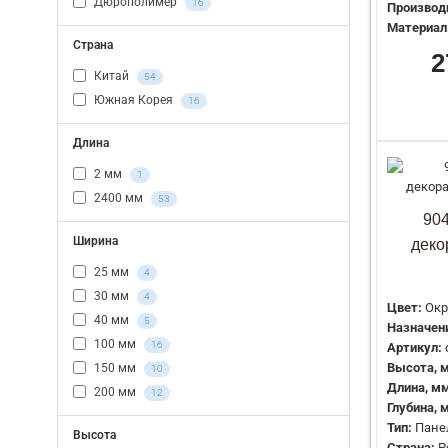
Дюрополимер
16
Производ
Материал
Страна
2
Китай
54
Южная Корея
16
Длина
2 мм
1
2400 мм
53
90
Ширина
деко
25 мм
4
30 мм
4
Цвет:
Окр
40 мм
5
Назначени
100 мм
16
Артикул:
Высота, 
150 мм
10
Длина, мм
200 мм
12
Глубина, 
Тип:
Пане
Высота
Страна:
Р