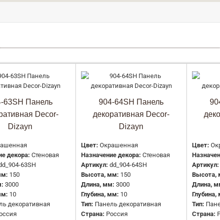
904-63SH Панель декоративная
Decor-Dizayn
4-63SH Панель
904-64SH Панель
90
2778 руб.
ративная Decor-
декоративная Decor-
дек
Dizayn
Dizayn
ашенная
Цвет:
Окрашенная
Цвет:
Ок
е декора:
Стеновая
Назначение декора:
Стеновая
Назначен
dd_904-63SH
Артикул:
dd_904-64SH
Артикул:
мм:
150
Высота, мм:
150
Высота, 
:
3000
Длина, мм:
3000
Длина, м
мм:
10
Глубина, мм:
10
Глубина,
904-64SH Панель декоративная
ль декоративная
Тип:
Панель декоративная
Тип:
Пане
оссия
Страна:
Россия
Страна:
Decor-Dizayn