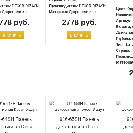
904-66SH Панель декоративная
итель:
DECOR-DIZAYN
Производитель:
DECOR-DIZAYN
Цвет:
Ок
:
Дюрополимер
Материал:
Дюрополимер
Decor-Dizayn
Назначен
778 руб.
2778 руб.
Артикул:
2778 руб.
Высота, 
Длина, м
КУПИТЬ
КУПИТЬ
Глубина,
Тип:
Пане
Страна:
Производ
Материа
904-67SH Панель декоративная
Decor-Dizayn
2778 руб.
6-64SH Панель
916-65SH Панель
91
ративная Decor-
декоративная Decor-
дек