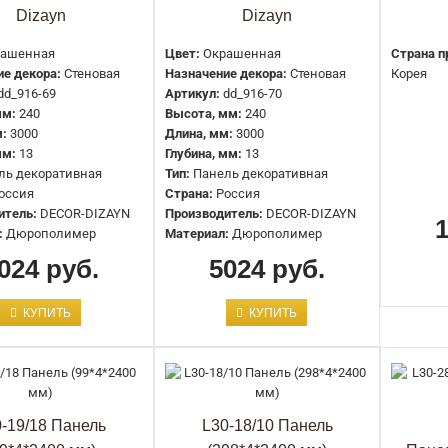
Dizayn
Dizayn
ашенная
Цвет:
Окрашенная
Страна п
е декора:
Стеновая
Назначение декора:
Стеновая
Корея
dd_916-69
Артикул:
dd_916-70
мм:
240
Высота, мм:
240
916-63SH Панель декоративная
:
3000
Длина, мм:
3000
Decor-Dizayn
мм:
13
Глубина, мм:
13
ль декоративная
Тип:
Панель декоративная
5024 руб.
оссия
Страна:
Россия
итель:
DECOR-DIZAYN
Производитель:
DECOR-DIZAYN
:
Дюрополимер
Материал:
Дюрополимер
024 руб.
5024 руб.
КУПИТЬ
КУПИТЬ
916-64SH Панель декоративная
Decor-Dizayn
-19/18 Панель
L30-18/10 Панель
5024 руб.