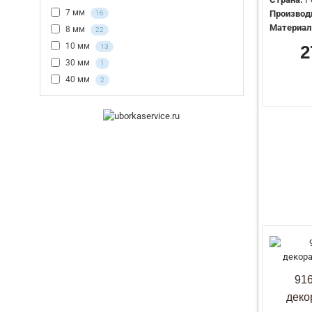
7 мм
Производ
16
Материал
8 мм
22
10 мм
2
13
30 мм
1
40 мм
2
91
деко