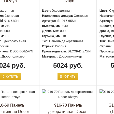
Dizayn
Dizayn
ашенная
Цвет:
Окрашенная
Цвет:
Ок
ие:
Стеновая
Назначение декора:
Стеновая
Назначен
904-69 Панель декоративная Decor
dd_916-64SH
Артикул:
dd_916-65SH
Артикул:
Dizayn
мм:
240
Высота, мм:
240
Высота, 
:
3000
Длина, мм:
3000
Длина, м
2778 руб.
мм:
13
Глубина, мм:
13
Глубина,
ль декоративная
Тип:
Панель декоративная
Тип:
Пане
оссия
Страна:
Россия
Страна:
итель:
DECOR-DIZAYN
Производитель:
DECOR-DIZAYN
Производ
:
Дюрополимер
Материал:
Дюрополимер
Материа
024 руб.
5024 руб.
КУПИТЬ
КУПИТЬ
904-70 Панель декоративная Decor
Dizayn
2778 руб.
16-69 Панель
916-70 Панель
G1
ративная Decor-
декоративная Decor-
(