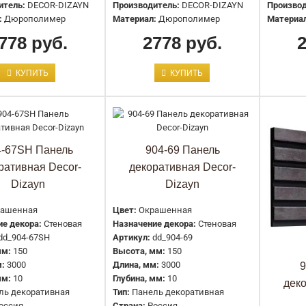
итель:
DECOR-DIZAYN
Производитель:
DECOR-DIZAYN
Производ
2778 руб.
:
Дюрополимер
Материал:
Дюрополимер
Материа
778 руб.
2778 руб.
КУПИТЬ
КУПИТЬ
904-65SH Панель декоративная
4-67SH Панель
904-69 Панель
Decor-Dizayn
ративная Decor-
декоративная Decor-
Dizayn
Dizayn
2778 руб.
ашенная
Цвет:
Окрашенная
е декора:
Стеновая
Назначение декора:
Стеновая
dd_904-67SH
Артикул:
dd_904-69
мм:
150
Высота, мм:
150
:
3000
Длина, мм:
3000
9
мм:
10
Глубина, мм:
10
дек
ль декоративная
Тип:
Панель декоративная
оссия
Страна:
Россия