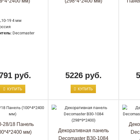
99*4*2400 мм)
(298*4*2400 мм)
Панел
L10-19 4 мм
оссия
итель:
Decomaster
916-65SH Панель декоративная
Decor-Dizayn
5024 руб.
791 руб.
5226 руб.
КУПИТЬ
КУПИТЬ
-28/18 Панель
Деко
Декоративная панель
00*4*2400 мм)
Dec
916-66SH Панель декоративная
Decomaster B30-1084