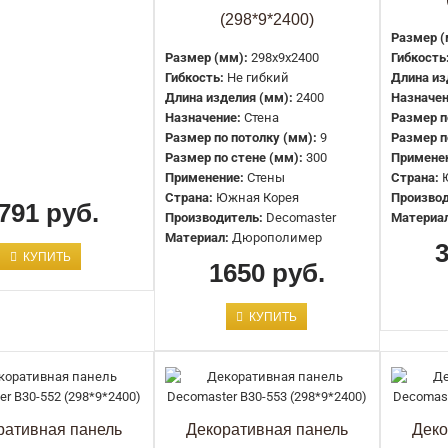
Decor-Dizayn
(298*9*2400)
5024 руб.
Размер (
Размер (мм):
298x9x2400
Гибкость
Гибкость:
Не гибкий
Длина из
Длина изделия (мм):
2400
Назначен
Назначение:
Стена
Размер п
Размер по потолку (мм):
9
Размер п
Размер по стене (мм):
300
Примене
Применение:
Стены
Страна:
Страна:
Южная Корея
Производ
791 руб.
Производитель:
Decomaster
Материа
916-67SH Панель декоративная
Материал:
Дюрополимер
Decor-Dizayn
КУПИТЬ
1650 руб.
5024 руб.
КУПИТЬ
ративная панель
Декоративная панель
Деко