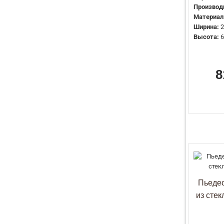
Производ
Материал
Ширина:
2
Высота:
6
8
Пьедес
из сте