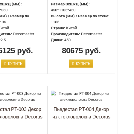
Материал:
Гипс
ВхШхД (мм):
Размер ВхШхД (мм):
*360
450*1185*450
мм) / Размер по
Высота (мм) / Размер по стене:
:
36
1165
Цвет:
Под покраску
Китай
Страна:
Китай
Артикул:
SBT10
итель:
Decomaster
Производитель:
Decomaster
Производство:
Artpole
22.5
Длина:
450
Высота, мм:
410 мм
5125 руб.
Размеры, мм:
410x300 мм
80675 руб.
Тип товара:
Леди
Страна производства:
Россия
КУПИТЬ
КУПИТЬ
Ширина, мм:
300 мм
Материал:
Гипс
Цвет:
Под покраску
Артикул:
SBT6
Производство:
Artpole
стал PT-003 Декор
Пьедестал PT-004 Декор
Высота, мм:
625 мм
кловолокна Decorus
из стекловолокна Decorus
Размеры, мм:
625x210 мм
Тип товара:
Мальчик на шаре
Страна производства:
Россия