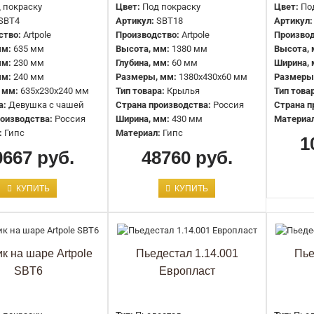
Бюст Artpole SBT22
 покраску
Цвет:
Под покраску
Цвет:
По
15407 руб.
SBT4
Артикул:
SBT18
Артикул:
ство:
Artpole
Производство:
Artpole
Производ
мм:
635 мм
Высота, мм:
1380 мм
Высота, 
мм:
230 мм
Глубина, мм:
60 мм
Ширина, 
мм:
240 мм
Размеры, мм:
1380x430x60 мм
Размеры
 мм:
635x230x240 мм
Тип товара:
Крылья
Тип това
а:
Девушка с чашей
Страна производства:
Россия
Страна п
оизводства:
Россия
Ширина, мм:
430 мм
Материа
:
Гипс
Материал:
Гипс
1
0667 руб.
48760 руб.
Девушка с чашей Artpole SBT4
КУПИТЬ
КУПИТЬ
10667 руб.
к на шаре Artpole
Пьедестал 1.14.001
Пье
SBT6
Европласт