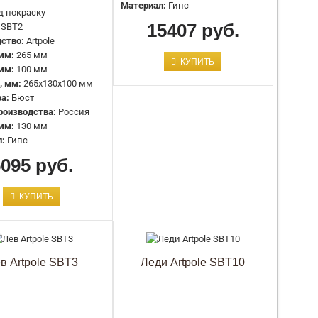
Высота, мм:
499 мм
Материал:
Гипс
д покраску
Ширина, мм:
275 мм
15407 руб.
SBT2
Глубина, мм:
200 мм
ство:
Artpole
Размеры, мм:
499x275x200 мм
мм:
265 мм
Тип товара:
Бюст
КУПИТЬ
 мм:
100 мм
Страна производства:
Россия
, мм:
265x130x100 мм
Материал:
Гипс
ра:
Бюст
роизводства:
Россия
мм:
130 мм
Цвет:
Под покраску
л:
Гипс
Артикул:
SBT2
6095 руб.
Производство:
Artpole
Высота, мм:
265 мм
Глубина, мм:
100 мм
КУПИТЬ
Размеры, мм:
265x130x100 мм
Тип товара:
Бюст
Страна производства:
Россия
Ширина, мм:
130 мм
в Artpole SBT3
Леди Artpole SBT10
Материал:
Гипс
Цвет:
Под покраску