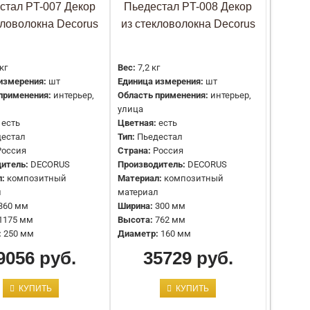
Страна:
Россия
стал PT-007 Декор
Пьедестал PT-008 Декор
Производитель:
Европласт
кловолокна Decorus
из стекловолокна Decorus
Материал:
Полиуретан
Ширина:
318 мм
Высота:
650 мм
 кг
Вес:
7,2 кг
измерения:
шт
Единица измерения:
шт
применения:
интерьер,
Область применения:
интерьер,
Тип:
Пьедестал
улица
Страна:
Россия
есть
Цветная:
есть
Производитель:
Европласт
дестал
Тип:
Пьедестал
Материал:
Полиуретан
Россия
Страна:
Россия
Ширина:
298 мм
итель:
DECORUS
Производитель:
DECORUS
Высота:
651 мм
л:
композитный
Материал:
композитный
л
материал
360 мм
Ширина:
300 мм
1175 мм
Высота:
762 мм
Применение:
Стена
:
250 мм
Диаметр:
160 мм
Размер ВхШхД (мм):
750х250х170мм
9056 руб.
Ширина (мм) / Размер по потолоку:
35729 руб.
250
Высота (мм) / Размер по стене:
750
Страна:
Китай
КУПИТЬ
КУПИТЬ
Производитель:
Decomaster
Длина:
170