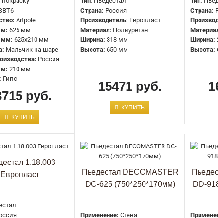
 покраску
Тип:
Пьедестал
Тип:
Пье
SBT6
Страна:
Россия
Страна:
ство:
Artpole
Производитель:
Европласт
Производ
Крылья Artpole SBT18
мм:
625 мм
Материал:
Полиуретан
Материа
48760 руб.
 мм:
625x210 мм
Ширина:
318 мм
Ширина:
а:
Мальчик на шаре
Высота:
650 мм
Высота:
оизводства:
Россия
мм:
210 мм
:
Гипс
15471 руб.
1
3715 руб.
КУПИТЬ
КУПИТЬ
Лев Artpole SBT3
10667 руб.
дестал 1.18.003
Пьедестал DECOMASTER
Пьеде
Европласт
DC-625 (750*250*170мм)
DD-918
естал
оссия
Применение:
Стена
Примене