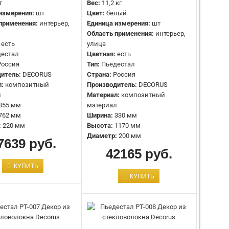
Ширина, мм:
210 мм
г
Вес:
11,2 кг
Материал:
Гипс
измерения:
шт
Цвет:
белый
применения:
интерьер,
Единица измерения:
шт
Область применения:
интерьер,
есть
улица
Тип:
Пьедестал
дестал
Цветная:
есть
Страна:
Россия
Россия
Тип:
Пьедестал
Производитель:
Европласт
итель:
DECORUS
Страна:
Россия
Материал:
Полиуретан
л:
композитный
Производитель:
DECORUS
Ширина:
318 мм
л
Материал:
композитный
Высота:
650 мм
355 мм
материал
762 мм
Ширина:
330 мм
:
220 мм
Высота:
1170 мм
Тип:
Пьедестал
Диаметр:
200 мм
7639 руб.
Страна:
Россия
42165 руб.
Производитель:
Европласт
Материал:
Полиуретан
КУПИТЬ
Ширина:
298 мм
КУПИТЬ
Высота:
650 мм
Тип:
Пьедестал