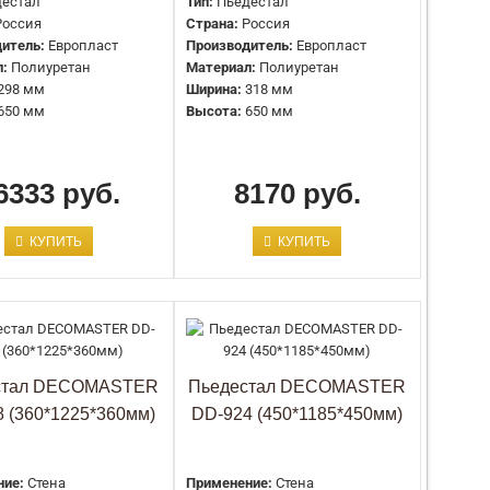
дестал
Тип:
Пьедестал
Россия
Страна:
Россия
итель:
Европласт
Производитель:
Европласт
Цвет:
Под покраску
л:
Полиуретан
Материал:
Полиуретан
Артикул:
SBT18
298 мм
Ширина:
318 мм
Производство:
Artpole
650 мм
Высота:
650 мм
Высота, мм:
1380 мм
Глубина, мм:
60 мм
Размеры, мм:
1380x430x60 мм
6333 руб.
Тип товара:
Крылья
8170 руб.
Страна производства:
Россия
Ширина, мм:
430 мм
КУПИТЬ
КУПИТЬ
Материал:
Гипс
Цвет:
Под покраску
Артикул:
SBT3
Производство:
Artpole
стал DECOMASTER
Пьедестал DECOMASTER
Высота, мм:
520 мм
 (360*1225*360мм)
DD-924 (450*1185*450мм)
Ширина, мм:
310 мм
Размеры, мм:
520x310 мм
Тип товара:
Лев
Страна производства:
Россия
ние:
Стена
Применение:
Стена