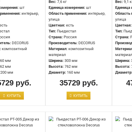
Вес:
7,6 кг
Вес:
9,1 к
измерения:
шт
Единица измерения:
шт
Единица 
применения:
интерьер,
Область применения:
интерьер,
Область 
улица
улица
есть
Цветная:
есть
Цветная:
Пьедестал 1.14.001 Европласт
естал
Тип:
Пьедестал
Тип:
Пье
15471 руб.
оссия
Страна:
Россия
Страна:
итель:
DECORUS
Производитель:
DECORUS
Производ
:
композитный
Материал:
композитный
Материа
материал
материа
60 мм
Ширина:
303 мм
Ширина:
62 мм
Высота:
762 мм
Высота:
200 мм
Диаметр:
160 мм
Диаметр
Пьедестал 1.14.003 Европласт
5729 руб.
35729 руб.
4
16333 руб.
КУПИТЬ
КУПИТЬ
Пьедестал 1.18.001 Европласт