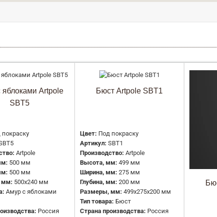
Амур с яблоками Artpole SBT5
 яблоками Artpole
Бюст Artpole SBT1
10667 руб.
SBT5
 покраску
Цвет:
Под покраску
SBT5
Артикул:
SBT1
ство:
Artpole
Производство:
Artpole
мм:
500 мм
Высота, мм:
499 мм
мм:
500 мм
Ширина, мм:
275 мм
 мм:
500x240 мм
Глубина, мм:
200 мм
Бю
Бюст Artpole SBT1
а:
Амур с яблоками
Размеры, мм:
499x275x200 мм
Тип товара:
Бюст
12191 руб.
оизводства:
Россия
Страна производства:
Россия