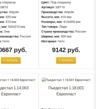
д покраску
Цвет:
Под покраску
Артикул:
SBT22
SBT3
Артикул:
SBT10
Производство:
Artpole
ство:
Artpole
Производство:
Artpole
Высота, мм:
495 мм
мм:
520 мм
Высота, мм:
410 мм
Ширина, мм:
306 мм
мм:
310 мм
Размеры, мм:
410x300 мм
Глубина, мм:
224 мм
, мм:
520x310 мм
Тип товара:
Леди
Размеры, мм:
495x306x224 мм
ра:
Лев
Страна производства:
Россия
Тип товара:
Бюст
роизводства:
Россия
Ширина, мм:
300 мм
Страна производства:
Россия
л:
Гипс
Материал:
Гипс
Материал:
Гипс
0667 руб.
9142 руб.
Цвет:
Под покраску
КУПИТЬ
КУПИТЬ
Артикул:
SBT4
Производство:
Artpole
Высота, мм:
635 мм
Ширина, мм:
230 мм
Глубина, мм:
240 мм
дестал 1.14.003
Пьедестал 1.18.001
Размеры, мм:
635x230x240 мм
Европласт
Европласт
Тип товара:
Девушка с чашей
Страна производства:
Россия
Материал:
Гипс