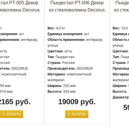
тал PT-005 Декор
Пьедестал PT-006 Декор
Пьеде
8170 руб.
кловолокна Decorus
из стекловолокна Decorus
из сте
кг
Вес:
4,0 кг
Вес:
13,0
измерения:
шт
Единица измерения:
шт
Единица 
применения:
интерьер,
Область применения:
интерьер,
Область 
Пьедестал 1.18.003 Европласт
улица
улица
есть
Цветная:
есть
Цветная:
8170 руб.
естал
Тип:
Пьедестал
Тип:
Пье
оссия
Страна:
Россия
Страна:
итель:
DECORUS
Производитель:
DECORUS
Производ
:
композитный
Материал:
композитный
Материа
материал
материа
90 мм
Ширина:
220 мм
Ширина:
010 мм
Высота:
535 мм
Высота:
Пьедестал DECOMASTER DC-625
Диаметр
2165 руб.
19009 руб.
(750*250*170мм)
5
17468 руб.
КУПИТЬ
КУПИТЬ