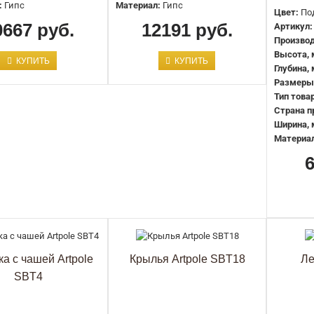
:
Гипс
Материал:
Гипс
Цвет:
По
0667 руб.
12191 руб.
Артикул:
Производ
Высота, 
КУПИТЬ
КУПИТЬ
Глубина,
Размеры
Тип това
Страна п
Ширина, 
Бюст Artpole SBT2
Материа
6095 руб.
а с чашей Artpole
Крылья Artpole SBT18
Ле
SBT4