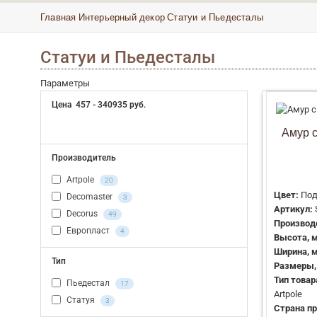
Главная
Интерьерный декор
Статуи и Пьедесталы
Статуи и Пьедесталы
Параметры
Цена
457
-
340935
руб.
Амур с
Производитель
Artpole
20
Цвет:
Под
Decomaster
3
Артикул:
Decorus
49
Производ
Европласт
4
Высота, 
Ширина, 
Тип
Размеры,
Тип товар
Пьедестал
17
Artpole
Статуя
3
Страна пр