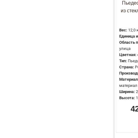
Пьедес
из сте
Вес:
12,0 
Единица 
Область 
улица
Цветная:
Тип:
Пьед
Страна:
Р
Производ
Материал
материал
Ширина:
2
Высота:
1
4