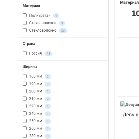
Материал
Материал
1
Полиуретан
4
Стекловолокна
3
Стекловолокно
36
Страна
Россия
43
Ширина
160 мм
2
190 мм
1
200 мм
1
210 мм
2
220 мм
1
240 мм
1
Девушк
250 мм
1
260 мм
1
280 мм
3