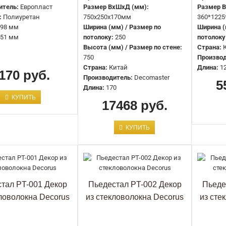
итель:
Европласт
Размер ВхШхД (мм):
Размер 
:
Полиуретан
750х250х170мм
360*1225
98 мм
Ширина (мм) / Размер по
Ширина (
51 мм
потолоку:
250
потолоку
Леди Artpole SBT10
Высота (мм) / Размер по стене:
Страна:
9142 руб.
750
Производ
Страна:
Китай
Длина:
1
170 руб.
Производитель:
Decomaster
5
Длина:
170
КУПИТЬ
17468 руб.
КУПИТЬ
Мальчик на шаре Artpole SBT6
13715 руб.
тал PT-001 Декор
Пьедестал PT-002 Декор
Пьеде
кловолокна Decorus
из стекловолокна Decorus
из сте