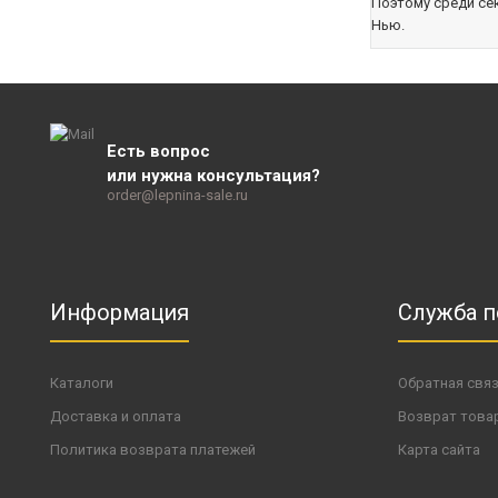
Поэтому среди се
Нью.
Есть вопрос
или нужна консультация?
order@lepnina-sale.ru
Информация
Служба 
Каталоги
Обратная свя
Доставка и оплата
Возврат това
Политика возврата платежей
Карта сайта