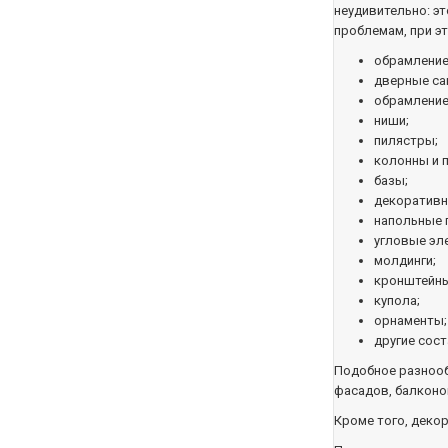
неудивительно: э
проблемам, при эт
обрамление
дверные са
обрамление
ниши;
пилястры;
колонны и 
базы;
декоративн
напольные 
угловые эл
молдинги;
кронштейны
купола;
орнаменты;
другие сос
Подобное разноо
фасадов, балконов
Кроме того, деко