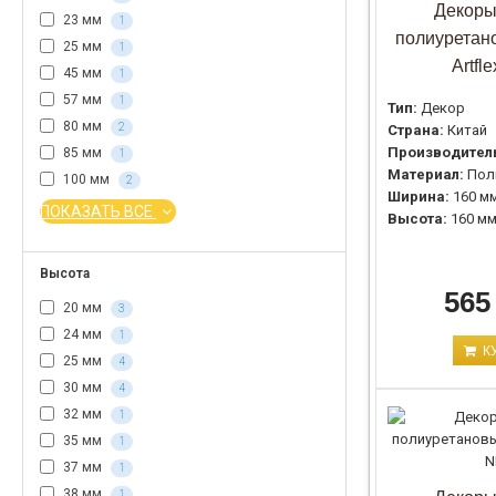
Декоры
23 мм
1
полиуретан
25 мм
1
Artfl
45 мм
1
57 мм
1
Тип:
Декор
80 мм
2
Страна:
Китай
Производител
85 мм
1
Материал:
Пол
100 мм
2
Ширина:
160 м
ПОКАЗАТЬ ВСЕ
Высота:
160 м
Высота
565
20 мм
3
24 мм
1
К
25 мм
4
30 мм
4
32 мм
1
35 мм
1
37 мм
1
38 мм
1