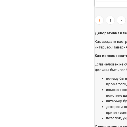
1
2
>
Декоративная ле
Как создать наст
интерьер. Наверня
Как использоват
Если человек не с
должны быть глоб
почему бы 
Кроме того,
изысканност
поистине ш
интерьер б
декоративн
притягивает
потолок, у
Декоративная л