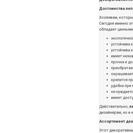
Достоинства леп
Хозяевам, которы
Сегодня именно э
обладает ценными
экологическ
устойчива к
устойчива к
имеет незна
прочна и до
приобретае
окрашивает
крепится пр
удобна при
не нуждаетс
имеет досту
Действительно,
л
дизайнерам, но и
Ассортимент де
Этот декоративны