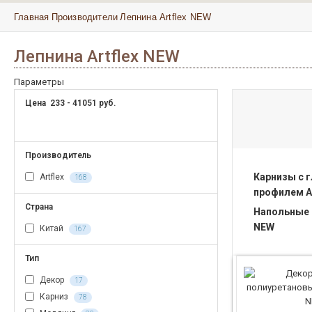
Главная
Производители
Лепнина Artflex NEW
Лепнина Artflex NEW
Параметры
Цена
233
-
41051
руб.
Производитель
Карнизы с 
Artflex
168
профилем Ar
Страна
Напольные п
NEW
Китай
167
Тип
Декор
17
Карниз
78