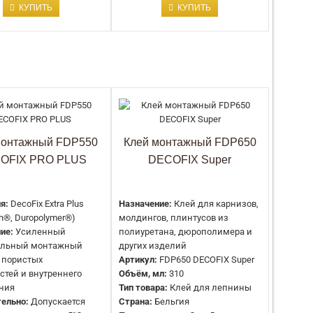
КУПИТЬ
КУПИТЬ
Страна:
Россия
Производитель:
Европласт
Коллекция:
Fix All
Цвет:
Прозрачный
Емкость:
290 мл
Артикул:
119130
Тип:
Fix All Crystal Прозрачный клей-герметик
монтажный FDP550
Клей монтажный FDP650
Производитель:
SOUDAL
OFIX PRO PLUS
DECOFIX Super
Коллекция:
Fix All
я:
DecoFix Extra Plus
Назначение:
Клей для карнизов,
Цвет:
Белый
ch®, Duropolymer®)
молдингов, плинтусов из
Емкость:
290 мл
ие:
Усиленный
полиуретана, дюрополимера и
Артикул:
117383
альный монтажный
других изделий
Тип:
Fix All Flexi Гибридный клей-герметик
 пористых
Артикул:
FDP650 DECOFIX Super
Производитель:
SOUDAL
стей и внутреннего
Объём, мл:
310
ния
Тип товара:
Клей для лепнины
ельно:
Допускается
Страна:
Бельгия