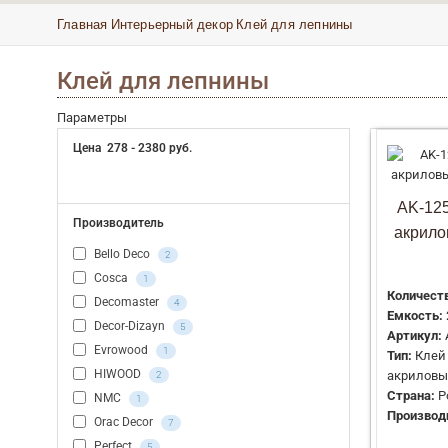
Главная
Интерьерный декор
Клей для лепнины
Клей для лепнины
Параметры
Цена
278
-
2380
руб.
AK-12
Производитель
акрило
Bello Deco
2
Cosca
1
Количеств
Decomaster
4
Емкость:
Decor-Dizayn
5
Артикул:
Evrowood
1
Тип:
Клей
HIWOOD
акриловый
2
Страна:
Р
NMC
1
Производ
Orac Decor
7
Perfect
5