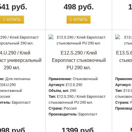
541 руб.
498 руб.
КУПИТЬ
КУПИТЬ
E02.S.290 / Клей Европласт
стыковочный SMP 290 мл.
1399 руб.
4.U.290 / Клей
E12.S.290 / Клей
E13.S.
аст универсальный
Европласт стыковочный
стыко
290 мл.
PU 290 мл.
ие:
Для лепнины
Применение:
Стыковочный
Примене
E03.S.60 / Клей Европласт
E04.U.290
Артикул:
E12.S.290
Артикул:
 монтажный
Объём, мл:
290
Тип:
E13.
стыковочный SMP 60 мл.
оссия
Тип:
E12.S.290 / Клей Европласт
стыковоч
520 руб.
итель:
Европласт
стыковочный PU 290 мл.
Страна:
Страна:
Россия
Производ
Производитель:
Европласт
998 руб.
1399 руб.