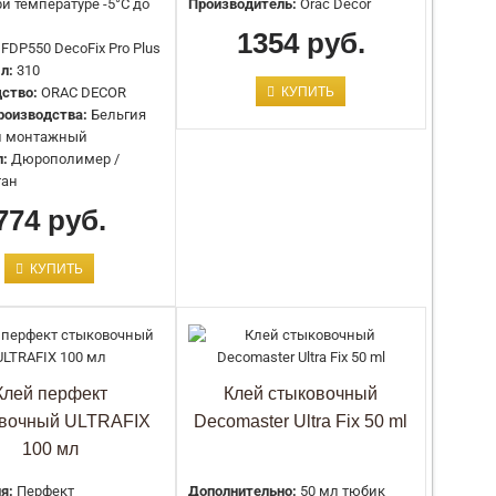
Назначение:
Для плинтусов и молдингов из
0
ри температуре -5°C до
Производитель:
Orac Decor
дюрополимера и МДФ
1354 руб.
Артикул:
FT-1
FDP550 DecoFix Pro Plus
Объём, мл:
290 мл
л:
310
Производство:
Decor-Dizayn
ство:
ORAC DECOR
КУПИТЬ
Количество в упаковке, шт.:
12 шт
роизводства:
Бельгия
Тип товара:
Клей финишная шпатлевка
й монтажный
Страна:
Россия
л:
Дюрополимер /
тан
774 руб.
r
КУПИТЬ
Клей перфект
Клей стыковочный
овочный ULTRAFIX
Decomaster Ultra Fix 50 ml
100 мл
я:
Перфект
Дополнительно:
50 мл тюбик