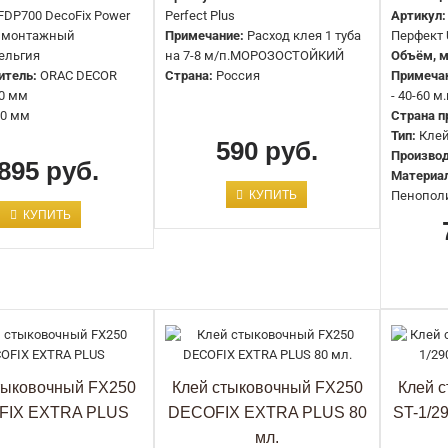
FDP700 DecoFix Power
Perfect Plus
Артикул:
 монтажный
Примечание:
Расход клея 1 туба
Перфект U
ельгия
на 7-8 м/п.МОРОЗОСТОЙКИЙ
Объём, м
итель:
ORAC DECOR
Страна:
Россия
Примеча
0 мм
- 40-60
Клей монтажный Evrowood
0 мм
Страна п
550 руб.
Тип:
Кле
590 руб.
Производ
895 руб.
Материа
КУПИТЬ
Пенопол
КУПИТЬ
Клей монтажный FDP500 DecoFix
Pro
812 руб.
тыковочный FX250
Клей стыковочный FX250
Клей 
FIX EXTRA PLUS
DECOFIX EXTRA PLUS 80
ST-1/2
мл.