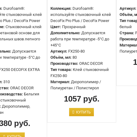
я:
Durofoam®:
Коллекция:
Durofoam®:
Артикул:
йте стыковочный клей
используйте стыковочный клей
Объём, м
Клей монтажный FDP550 DECOFIX
o Plus / DecoFix Power
DecoFix Pro Plus / DecoFix Power
Тип това
PRO PLUS
ие:
Стыковочный клей
Цвет:
Прозрачный
белый
етановой основе для
Дополнительно:
Допускается
Страна:
774 руб.
ельных швов лепного
работа при температуре -5°C до
Производ
+45°C
Материа
ельно:
Допускается
Артикул:
FX250-80
Полиуре
и температуре -5°C до
Объём, мл:
80
Производство:
ORAC DECOR
FX250 DECOFIX EXTRA
Тип товара:
Клей стыковочный
FX250-80
л:
310
Материал:
Дюрополимер /
ство:
ORAC DECOR
Полиуретан / Полистирол
оизводства:
Бельгия
1057 руб.
 стыковочный
:
Дюрополимер,
Клей монтажный FDP650 DECOFIX
ан
КУПИТЬ
Super
380 руб.
1354 руб.
КУПИТЬ