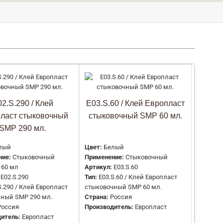
Количество в упаковке:
12 шт
Емкость:
290 мл
Артикул:
AK-125
2.S.290 / Клей
E03.S.60 / Клей Европласт
Тип:
Клей монтажный акриловый StarMount 290
ласт стыковочный
стыковочный SMP 60 мл.
мл/12
SMP 290 мл.
Страна:
Россия
Производитель:
DECOR-DIZAYN
лый
Цвет:
Белый
ние:
Стыковочный
Применение:
Стыковочный
60 мл
Артикул:
E03.S.60
Назначение:
Для лепнины
E02.S.290
Тип:
E03.S.60 / Клей Европласт
Артикул:
E01.M.290
S.290 / Клей Европласт
стыковочный SMP 60 мл.
Тип:
Клей монтажный
ный SMP 290 мл.
Страна:
Россия
Страна:
Россия
Россия
Производитель:
Европласт
Производитель:
Европласт
итель:
Европласт