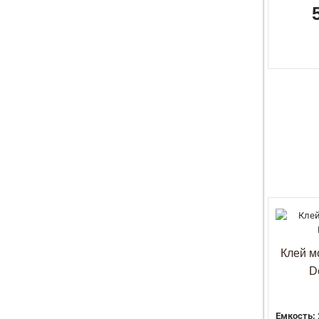
Клей м
D
Емкость: