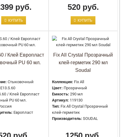
1399 руб.
520 руб.
КУПИТЬ
КУПИТЬ
Цвет:
Белый
Применение:
Стыковочный
Емкость:
60 мл
Артикул:
E02.S.290
Тип:
E02.S.290 / Клей Европласт стыковочный SMP
290 мл.
60 / Клей Европласт
Fix All Crystal Прозрачный
Страна:
Россия
вочный PU 60 мл.
клей-герметик 290 мл
Производитель:
Европласт
Soudal
ние:
Стыковочный
Коллекция:
Fix All
Цвет:
Белый
E13.S.60
Цвет:
Прозрачный
Применение:
Стыковочный
S.60 / Клей Европласт
Емкость:
290 мл
Артикул:
E03.S.60
ный PU 60 мл.
Артикул:
119130
Тип:
E03.S.60 / Клей Европласт стыковочный SMP
Россия
Тип:
Fix All Crystal Прозрачный
60 мл.
итель:
Европласт
клей-герметик
Страна:
Россия
Производитель:
SOUDAL
Производитель:
Европласт
520 руб.
1250 руб.