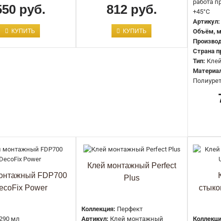
FT-1/Клей финишная шпатлевка 29
работа п
550 руб.
812 руб.
+45°C
мл/12 Decor-Dizayn
Артикул:
416 руб.
КУПИТЬ
КУПИТЬ
Объём, м
Производ
Страна п
Тип:
Кле
Материа
Полиуре
Клей быстрой фиксации Decomaste
40 гр
660 руб.
Клей монтажный Perfect
онтажный FDP700
Plus
ecoFix Power
стык
Клей монтажно-стыковочный
HIWOOD HD1000
Коллекция:
Перфект
1150 руб.
290 мл
Артикул:
Клей монтажный
Коллекци