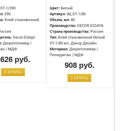
ST-1/290
Цвет:
Белый
л:
290
Артикул:
dd_ST-1/80
Коллекция:
DecoFix Extra Plus (Purotouch®,
ра:
Клей стыковочный
Объём, мл:
80
Duropolymer®)
Производство:
DECOR DIZAYN
Назначение:
Усиленный универсальный
Россия
Страна производства:
Россия
монтажный клей для пористых поверхностей и
итель:
Decor-Dizayn
Тип:
Клей стыковочный белый
внутреннего применения
л:
Дюрополимер /
ST-1/80 мл. Декор Дизайн
Дополнительно:
Допускается работа при
тан / МДФ
Материал:
Дюрополимер /
температуре -5°C до +45°C
Полиуретан / МДФ
1626 руб.
Артикул:
FDP550 DecoFix Pro Plus
Объём, мл:
310
908 руб.
Производство:
ORAC DECOR
КУПИТЬ
Страна производства:
Бельгия
КУПИТЬ
Тип:
Клей монтажный
Материал:
Дюрополимер / Полиуретан
Назначение:
Клей для карнизов, молдингов,
плинтусов из полиуретана, дюрополимера и
других изделий
Артикул:
FDP650 DECOFIX Super
Объём, мл:
310