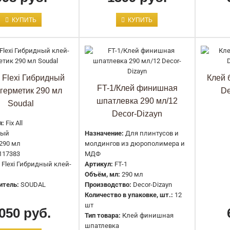
E04.U.290 / Клей Европласт
КУПИТЬ
КУПИТЬ
универсальный 290 мл.
998 руб.
ll Flexi Гибридный
Клей 
FT-1/Клей финишная
-герметик 290 мл
De
шпатлевка 290 мл/12
E12.S.290 / Клей Европласт
Soudal
Decor-Dizayn
стыковочный PU 290 мл.
я:
Fix All
1399 руб.
лый
Назначение:
Для плинтусов и
290 мл
молдингов из дюрополимера и
117383
МДФ
ll Flexi Гибридный клей-
Артикул:
FT-1
Объём, мл:
290 мл
итель:
SOUDAL
Производство:
Decor-Dizayn
Количество в упаковке, шт.:
12
E13.S.60 / Клей Европласт
шт
050 руб.
стыковочный PU 60 мл.
Тип товара:
Клей финишная
шпатлевка