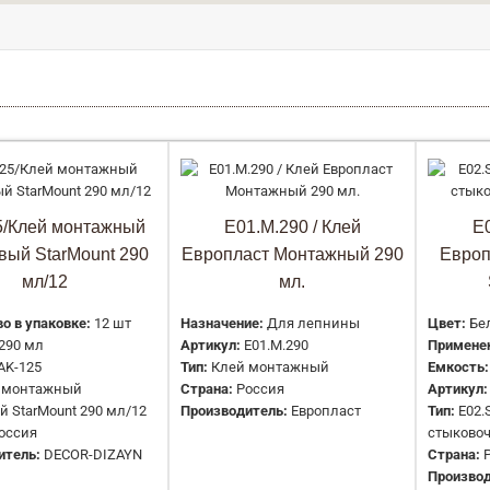
AK-125/Клей монтажный
акриловый StarMount 290 мл/12
5/Клей монтажный
E01.M.290 / Клей
E0
541 руб.
вый StarMount 290
Европласт Монтажный 290
Европ
мл/12
мл.
о в упаковке:
12 шт
Назначение:
Для лепнины
Цвет:
Бе
290 мл
Артикул:
E01.M.290
Примене
AK-125
Тип:
Клей монтажный
Емкость:
E01.M.290 / Клей Европласт
 монтажный
Страна:
Россия
Артикул:
 StarMount 290 мл/12
Производитель:
Европласт
Тип:
E02.
Монтажный 290 мл.
оссия
стыковоч
498 руб.
итель:
DECOR-DIZAYN
Страна:
Производ