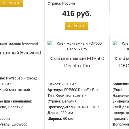
520 руб.
КУПИТЬ
Страна:
Россия
416 руб.
КУПИТЬ
Fix All Crystal Прозрачный клей-
герметик 290 мл Soudal
1250 руб.
онтажный Evrowood
Клей монтажный FDP500
Клей 
DecoFix Pro
DEC
ие:
Интерьер и фасад
Fix All Flexi Гибридный клей-
310 мл
Емкость:
310 мл
Коллекци
герметик 290 мл Soudal
Клей монтажный
Артикул:
FDP500 DecoFix Pro
(Purotou
Тип:
Клей монтажный
Назначен
1050 руб.
ы для склеивания:
Страна:
Бельгия
универс
ево, Пластик
Производитель:
ORAC DECOR
клей для
Длина:
230 мм
поверхно
оссия
Ширина:
60 мм
примене
итель:
Evrowood
Дополнит