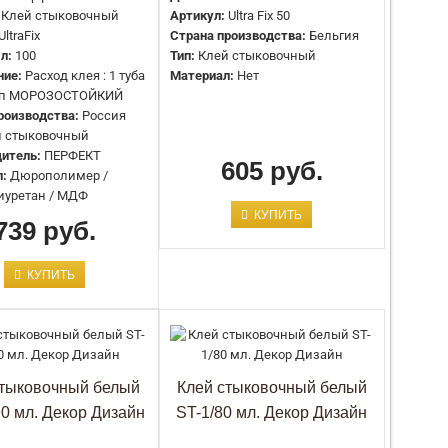
Клей стыковочный
Артикул:
Ultra Fix 50
ltraFix
Страна производства:
Бельгия
л:
100
Тип:
Клей стыковочный
ние:
Расход клея : 1 туба
Материал:
Нет
 м.п МОРОЗОСТОЙКИЙ
Применение:
Интерьер и фасад
роизводства:
Россия
Емкость:
310 мл
й стыковочный
Артикул:
Клей монтажный Evrowood
итель:
ПЕРФЕКТ
Материалы для склеивания:
605 руб.
МДФ, Дерево,
л:
Дюрополимер /
Пластик
иуретан / МДФ
Тип:
Клей
КУПИТЬ
739 руб.
Страна:
Россия
Производитель:
Evrowood
КУПИТЬ
Емкость:
310 мл
Артикул:
FDP500 DecoFix Pro
Тип:
Клей монтажный
Страна:
Бельгия
стыковочный белый
Клей стыковочный белый
Производитель:
ORAC DECOR
90 мл. Декор Дизайн
ST-1/80 мл. Декор Дизайн
Длина:
230 мм
Ширина:
60 мм