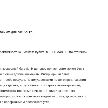
удобном для вас Банке.
практичностью - можете купить в DECOMASTER по отличной
терьерный багет). Их целевое применение может быть
 и любые другие элементы. Интерьерный багет
ант себе по душе. Преимуществами нашего предложения
ация дерева, искусственно состаренные поверхности,
рнаментов, цветовых сочетаний. Ширина цветного
которых можно эффектно и в едином стиле, декорировать
и с содержанием древесного угля.