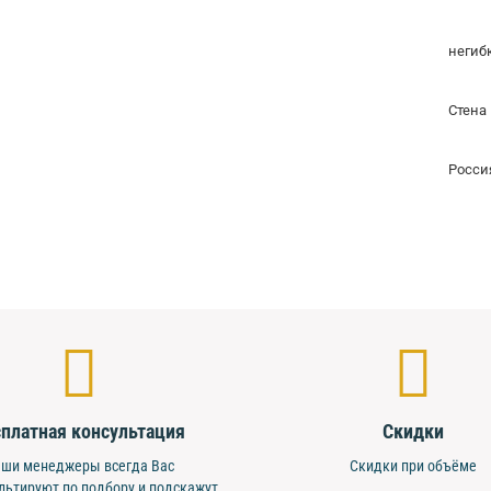
негиб
Стена
Росси
платная консультация
Скидки
ши менеджеры всегда Вас
Скидки при объёме
льтируют по подбору и подскажут