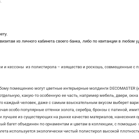
.
ету.
визитам из личного кабинета своего банка, либо по квитанции в любом 
нели и кессоны из полистирола – изящество и роскошь, совмещенные с 
бому помещению могут цветные интерьерные молдинги DECOMASTER (ин
дельную, какую-то особенную ее часть, например мебель, двери, окна
то каждый человек, даже с самым взыскательным вкусом выберет вари
ая особо популярные оттенки золота, серебра, бронзы с патиной, имит
 лучшее из существующих на рынке качество материалов, нанесения о
ый багет объединен по орнаментам и цветам в коллекции, с помощью 
агета используется экологически чистый полистирол высокой плотност