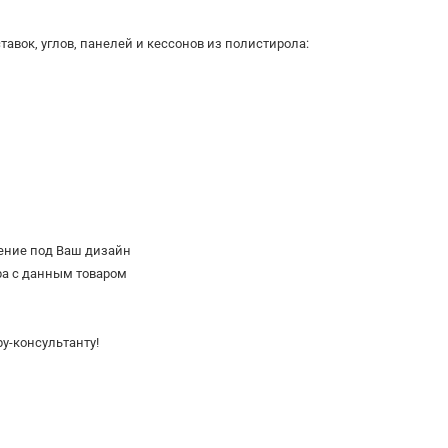
тавок, углов, панелей и кессонов из полистирола:
ение под Ваш дизайн
ра с данным товаром
у-консультанту!