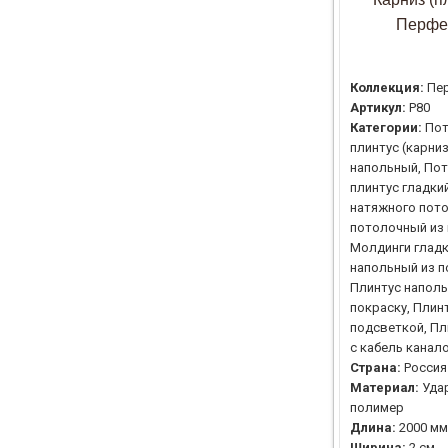
Перфе
Коллекция:
Пе
Артикул:
P80
Категории:
По
плинтус (карни
напольный, По
плинтус гладки
натяжного пото
потолочный из 
Молдинги гладк
напольный из п
Плинтус напол
покраску, Плин
подсветкой, Пл
с кабель канал
Страна:
Россия
Материал:
Уда
полимер
Длина:
2000 мм
Ширина:
2 см