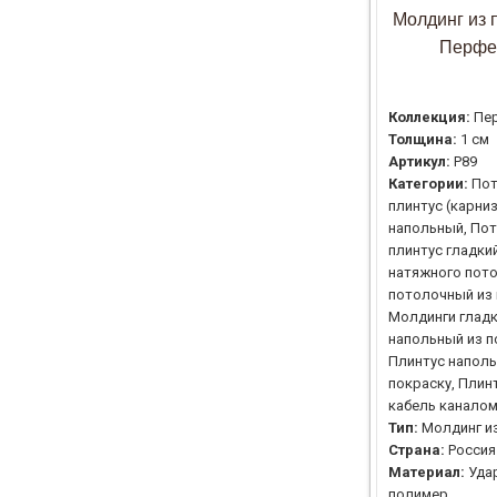
Молдинг из 
Перфе
Коллекция:
Пе
Толщина:
1 см
Артикул:
P89
Категории:
По
плинтус (карни
напольный, По
плинтус гладки
натяжного пото
потолочный из 
Молдинги гладк
напольный из п
Плинтус напол
покраску, Плин
кабель канало
Тип:
Молдинг и
Страна:
Россия
Материал:
Уда
полимер