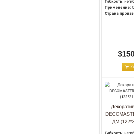
Гибкость:
неги
Применение:
С
Страна произв
3150
К
Декоратив
DECOMASTE
ДМ (122*
Гибкость:
неги