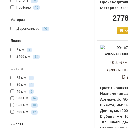
Панель
40
Производител
Профиль
Материал:
Дюр
16
2778
Материал
Дюрополимер
16
К
Длина
2 мм
1
2400 мм
53
904-67S
Ширина
декоратив
Di
25 мм
4
30 мм
4
Цвет:
Окрашен
40 мм
5
Назначение де
100 мм
16
Артикул:
dd_90
Высота, мм:
15
150 мм
10
Длина, мм:
300
200 мм
12
Глубина, мм:
1
Тип:
Панель де
Высота
Страна:
Россия