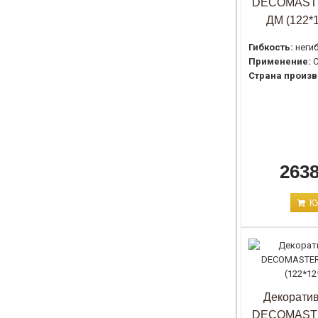
DECOMASTE
ДМ (122*
Гибкость:
неги
Применение:
С
Страна произв
2638
К
Декоратив
DECOMASTE