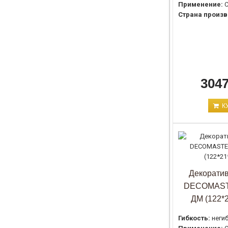
Применение:
С
Страна произв
3047
К
Декоратив
DECOMAST
ДМ (122*
Гибкость:
неги