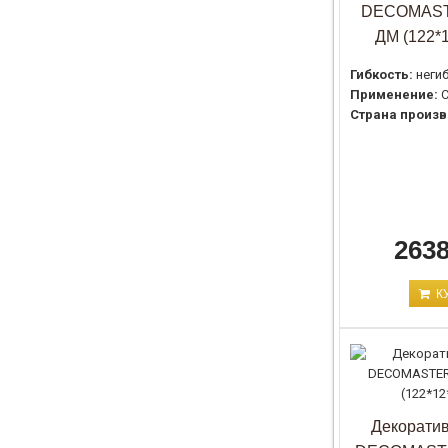
DECOMAST
ДМ (122*
Гибкость:
неги
Применение:
С
Страна произв
2638
К
Декоратив