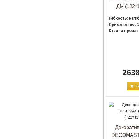
ДМ (122*
Гибкость:
неги
Применение:
С
Страна произв
2638
К
Декоратив
DECOMAST