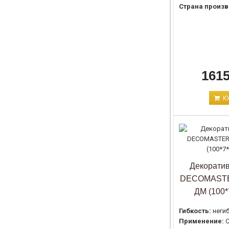
Страна произв
1615
К
Декоратив
DECOMASTE
ДМ (100*
Гибкость:
неги
Применение:
С