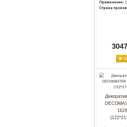
Применение:
С
Страна произв
3047
К
Декоратив
DECOMAS
162
(122*21