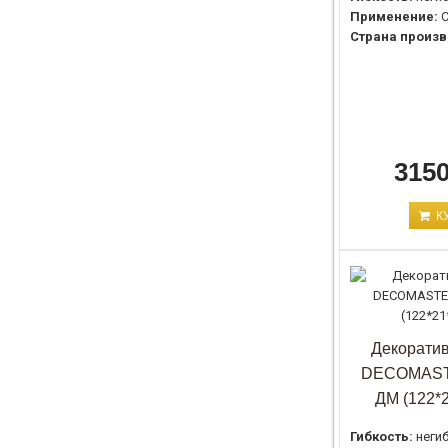
Применение:
С
Страна произв
3150
К
Декоратив
DECOMAST
ДМ (122*
Гибкость:
неги