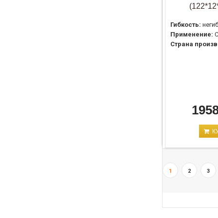
(122*12
Гибкость:
неги
Применение:
С
Страна произв
1958
К
1
2
3