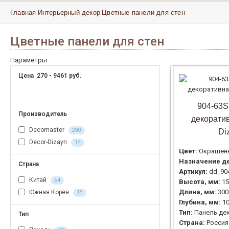
Главная
Интерьерный декор
Цветные панели для стен
Цветные панели для стен
Параметры
Цена
270
-
9461
руб.
904-63S
Производитель
декоратив
Decomaster
290
Di
Decor-Dizayn
14
Цвет:
Окрашен
Назначение де
Страна
Артикул:
dd_90
Китай
54
Высота, мм:
15
Длина, мм:
300
Южная Корея
16
Глубина, мм:
1
Тип:
Панель де
Тип
Страна:
Россия