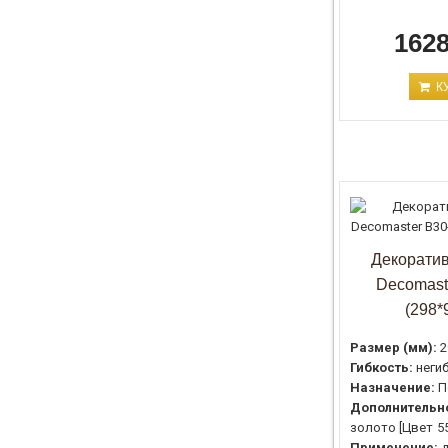
1628
К
Декоратив
Decomast
(298*
Размер (мм):
2
Гибкость:
неги
Назначение:
П
Дополнительн
золото [Цвет 55
Применение:
д