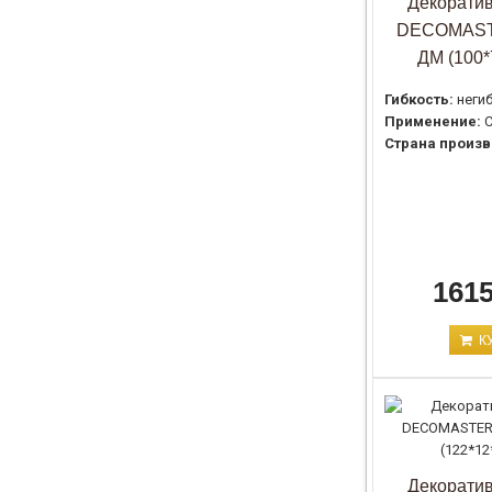
Декоратив
DECOMAST
ДМ (100*
Гибкость:
неги
Применение:
С
Страна произв
1615
К
Декоратив