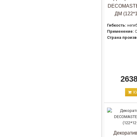
DECOMASTE
ДМ (122*
Гибкость:
неги
Применение:
С
Страна произв
2638
К
Декоратив