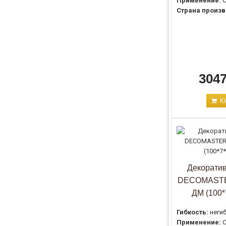
Применение:
С
Страна произв
3047
К
Декоратив
DECOMASTE
ДМ (100*
Гибкость:
неги
Применение:
С