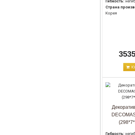
Гибкость:
неги
Страна произв
Корея
3535
К
Декоратив
DECOMAS
(298*7
Гибкость:
неги