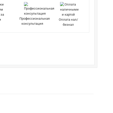
 за
Профессиональная
м
Оплата нал/
консультация
безнал