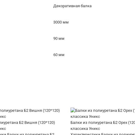
Декоративная балка
3000 мм
90 мм
60 мм
лиуретана Б2 Вишня (120*120)
Балки из полиуретана Б2 Орех (12
икс
классика Уникс
ики Балки из полиуретана Б2
Характеристики Балки из полиуре