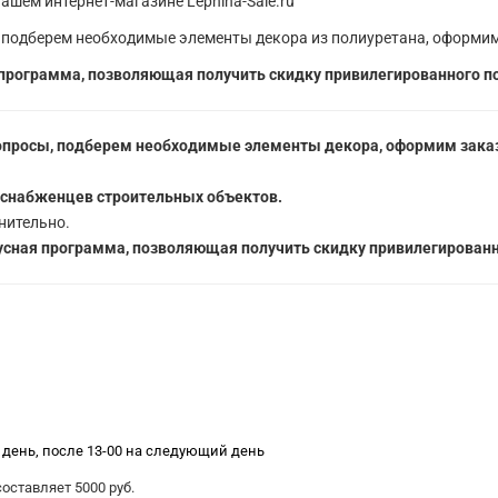
ашем интернет-магазине Lepnina-Sale.ru
 подберем необходимые элементы декора из полиуретана, оформим
программа, позволяющая получить скидку привилегированного п
опросы, подберем необходимые элементы декора, оформим заказ
 снабженцев строительных объектов.
нительно.
сная программа, позволяющая получить скидку привилегированн
е день, после 13-00 на следующий день
ставляет 5000 руб.