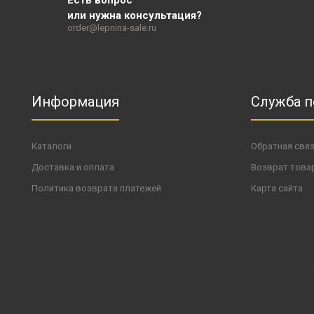
Есть вопрос
или нужна консультация?
order@lepnina-sale.ru
Информация
Служба 
Каталоги
Обратная свя
Доставка и оплата
Возврат това
Политика возврата платежей
Карта сайта