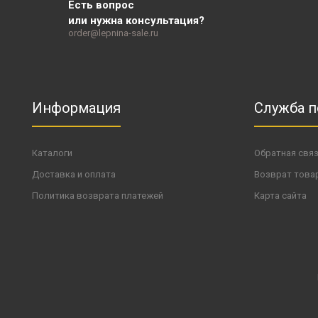
Есть вопрос
или нужна консультация?
order@lepnina-sale.ru
Информация
Служба 
Каталоги
Обратная свя
Доставка и оплата
Возврат това
Политика возврата платежей
Карта сайта