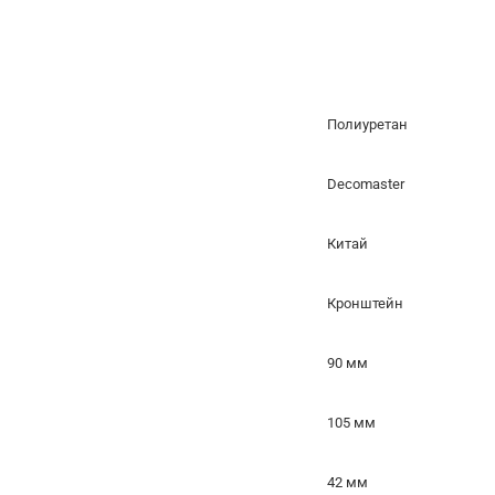
Полиуретан
Decomaster
Китай
Кронштейн
90 мм
105 мм
42 мм