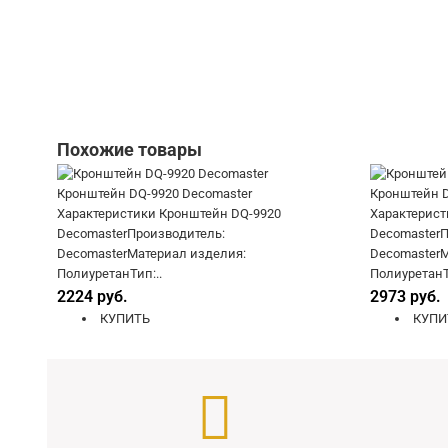
Похожие товары
Кронштейн DQ-9920 Decomaster
Кронштейн D
Характеристики Кронштейн DQ-9920
Характерист
DecomasterПроизводитель:
DecomasterП
DecomasterМатериал изделия:
DecomasterМ
ПолиуретанТип:..
ПолиуретанТ
2224 руб.
2973 руб.
КУПИТЬ
КУПИ