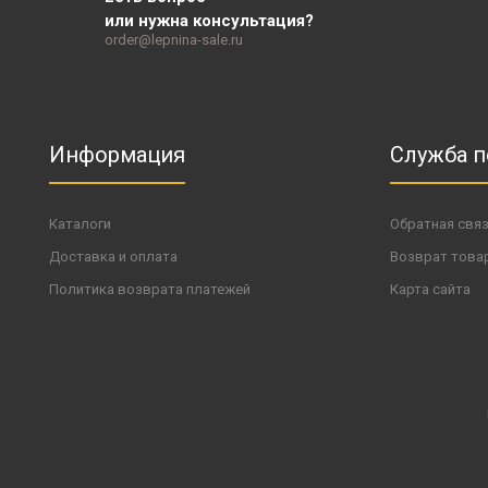
или нужна консультация?
order@lepnina-sale.ru
Информация
Служба 
Каталоги
Обратная свя
Доставка и оплата
Возврат това
Политика возврата платежей
Карта сайта