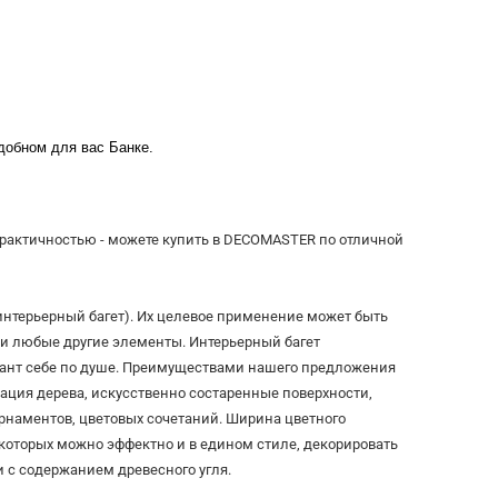
удобном для вас Банке.
практичностью - можете купить в DECOMASTER по отличной
терьерный багет). Их целевое применение может быть
 и любые другие элементы. Интерьерный багет
ант себе по душе. Преимуществами нашего предложения
ация дерева, искусственно состаренные поверхности,
рнаментов, цветовых сочетаний. Ширина цветного
которых можно эффектно и в едином стиле, декорировать
и с содержанием древесного угля.