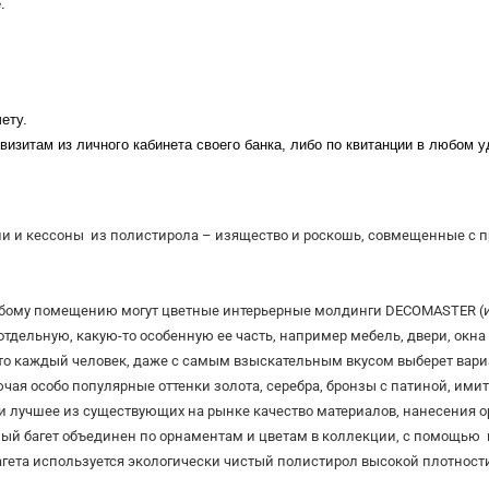
.
ету.
визитам из личного кабинета своего банка, либо по квитанции в любом 
нели и кессоны из полистирола – изящество и роскошь, совмещенные с 
бому помещению могут цветные интерьерные молдинги DECOMASTER (ин
дельную, какую-то особенную ее часть, например мебель, двери, окна
то каждый человек, даже с самым взыскательным вкусом выберет вари
ая особо популярные оттенки золота, серебра, бронзы с патиной, имит
 лучшее из существующих на рынке качество материалов, нанесения о
ый багет объединен по орнаментам и цветам в коллекции, с помощью 
агета используется экологически чистый полистирол высокой плотност