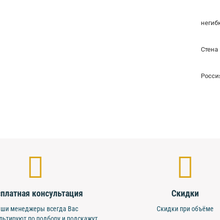
негиб
Стена
Росси
платная консультация
Скидки
ши менеджеры всегда Вас
Скидки при объёме
льтируют по подбору и подскажут