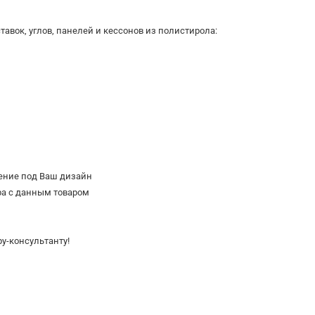
тавок, углов, панелей и кессонов из полистирола:
ение под Ваш дизайн
ра с данным товаром
у-консультанту!