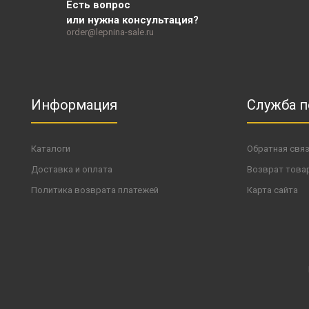
Есть вопрос
или нужна консультация?
order@lepnina-sale.ru
Информация
Служба 
Каталоги
Обратная свя
Доставка и оплата
Возврат това
Политика возврата платежей
Карта сайта