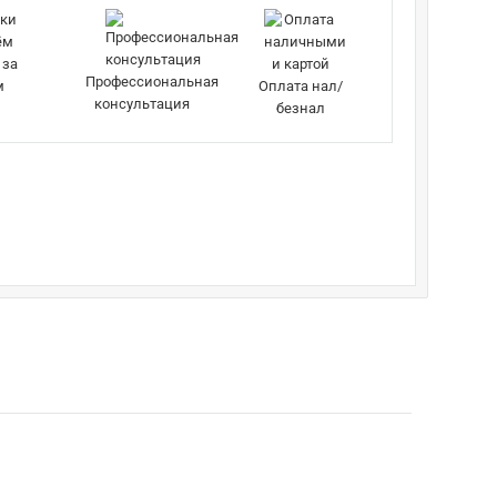
 за
Профессиональная
м
Оплата нал/
консультация
безнал