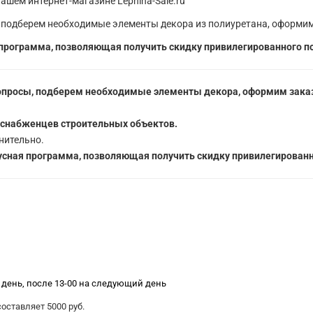
ашем интернет-магазине Lepnina-Sale.ru
 подберем необходимые элементы декора из полиуретана, оформим
программа, позволяющая получить скидку привилегированного п
опросы, подберем необходимые элементы декора, оформим заказ
 снабженцев строительных объектов.
нительно.
сная программа, позволяющая получить скидку привилегированн
е день, после 13-00 на следующий день
ставляет 5000 руб.