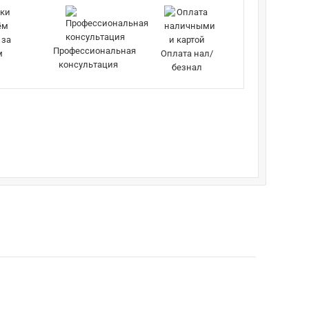
 за
Профессиональная
м
Оплата нал/
консультация
безнал